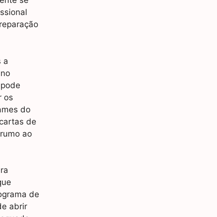
mente se
ssional
preparação
s a
 no
 pode
r os
xames do
cartas de
 rumo ao
ra
que
rograma de
e abrir