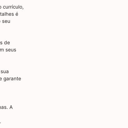
 currículo,
talhes é
e seu
es de
om seus
 sua
e garante
mas. A
.