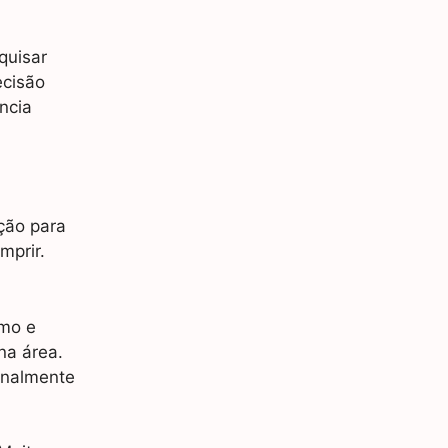
quisar
ecisão
ncia
ção para
mprir.
imo e
na área.
onalmente