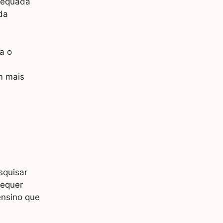
adequada
da
a o
m mais
squisar
requer
ensino que