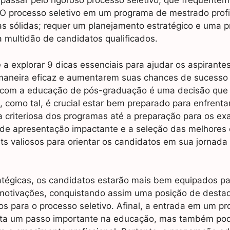
passar pelo rigoroso processo seletivo, que frequente
. O processo seletivo em um programa de mestrado profi
s sólidas; requer um planejamento estratégico e uma 
multidão de candidatos qualificados.
 a explorar 9 dicas essenciais para ajudar os aspirante
 maneira eficaz e aumentarem suas chances de sucesso
ir com a educação de pós-graduação é uma decisão que
e, como tal, é crucial estar bem preparado para enfrenta
 criteriosa dos programas até a preparação para os e
 de apresentação impactante e a seleção das melhores 
ts valiosos para orientar os candidatos em sua jornada
atégicas, os candidatos estarão mais bem equipados pa
e motivações, conquistando assim uma posição de desta
os para o processo seletivo. Afinal, a entrada em um p
nta um passo importante na educação, mas também pod