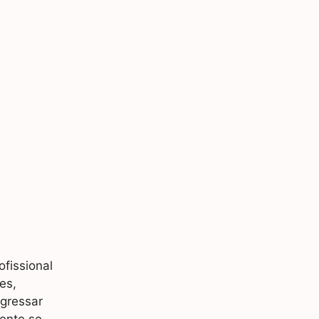
fissional
es,
ngressar