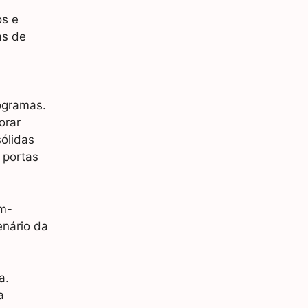
os e
as de
ogramas.
orar
ólidas
 portas
em-
enário da
a.
a