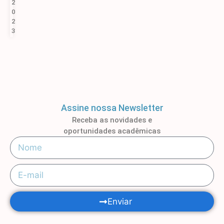
2
0
2
3
Assine nossa Newsletter
Receba as novidades e
oportunidades acadêmicas
Enviar