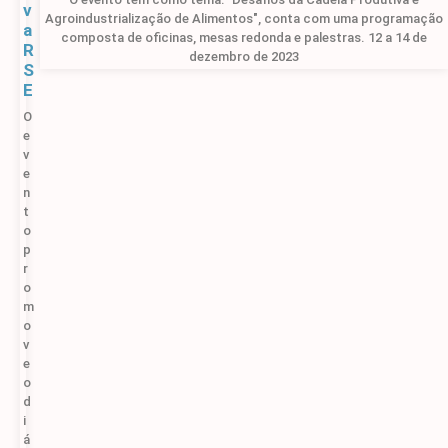
v
Agroindustrialização de Alimentos", conta com uma programação
a
composta de oficinas, mesas redonda e palestras. 12 a 14 de
R
dezembro de 2023
S
E
O
e
v
e
n
t
o
p
r
o
m
o
v
e
o
d
i
á