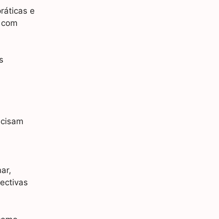
ráticas e
s com
s
ecisam
ar,
ectivas