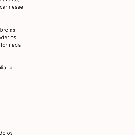
rcar nesse
bre as
nder os
informada
iar a
de os