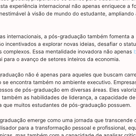
. Esta experiência internacional não apenas enriquece a 
nestimável à visão de mundo do estudante, ampliando 
ias internacionais, a pós-graduação também fomenta a
o incentivados a explorar novas ideias, desafiar o stat
mas complexos. Essa mentalidade inovadora não apenas
i para o avanço de setores inteiros da economia.
-graduação não é apenas para aqueles que buscam carre
o se encontra também no ambiente executivo. Empresa
ssos de pós-graduação em diversas áreas. Eles valor
 também as habilidades de liderança, a capacidade de
a que muitos estudantes de pós-graduação possuem.
-graduação emerge como uma jornada que transcende o
isador para a transformação pessoal e profissional, eq
cnicas, mas também com a capacidade de analisar criti