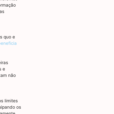
formação
as
us quo e
beneficia
iras
s e
izam não
s limites
uipando os
camente,