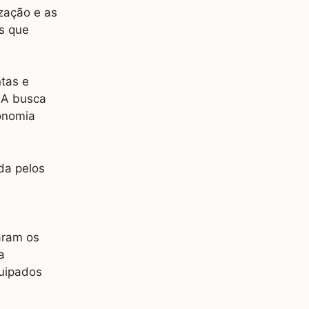
ização e as
s que
tas e
 A busca
onomia
da pelos
aram os
a
uipados