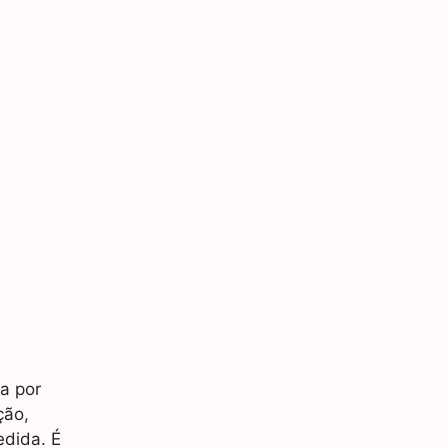
a por
ção,
edida. É