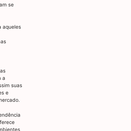
jam se
a aqueles
m
mas
ias
m a
assim suas
es e
mercado.
tendência
ferece
mbientes