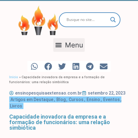
TODOS OS POSTS
Início
»
Capacidade inovadora da empresa e a formação de
funcionários: uma relação simbiótica
ensinopesquisaextensao.com.br
setembro 22, 2023
Artigos em Destaque
,
Blog
,
Cursos
,
Ensino
,
Eventos
,
Livros
Capacidade inovadora da empresa e a
formação de funcionários: uma relação
simbiótica