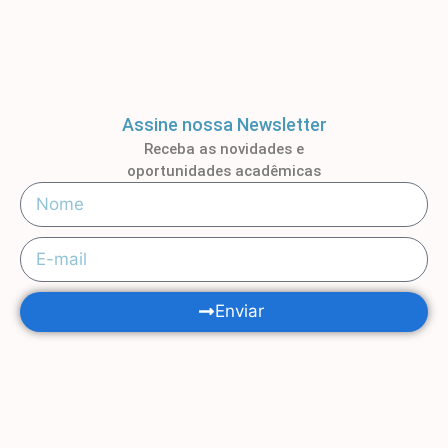
Assine nossa Newsletter
Receba as novidades e
oportunidades acadêmicas
Enviar