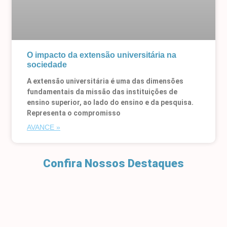
O impacto da extensão universitária na
sociedade
A extensão universitária é uma das dimensões
fundamentais da missão das instituições de
ensino superior, ao lado do ensino e da pesquisa.
Representa o compromisso
AVANCE »
Confira Nossos Destaques