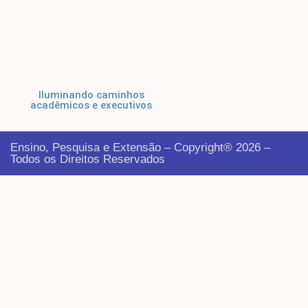
Iluminando caminhos
acadêmicos e executivos
Ensino, Pesquisa e Extensão – Copyright® 2026 –
Todos os Direitos Reservados