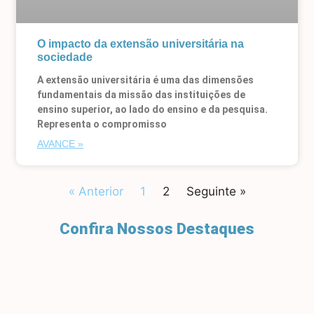
O impacto da extensão universitária na
sociedade
A extensão universitária é uma das dimensões
fundamentais da missão das instituições de
ensino superior, ao lado do ensino e da pesquisa.
Representa o compromisso
AVANCE »
« Anterior
1
2
Seguinte »
Confira Nossos Destaques